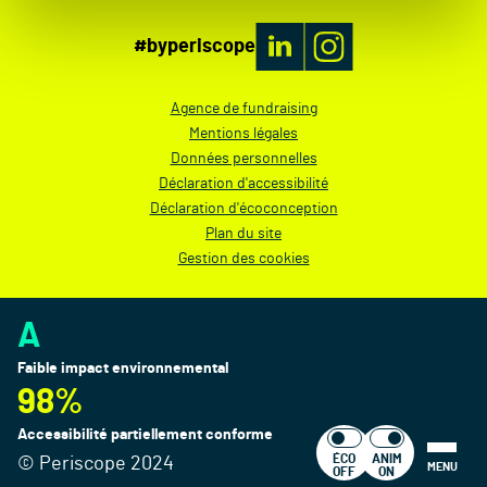
#byperiscope
Agence de fundraising
Mentions légales
Données personnelles
Déclaration d'accessibilité
Déclaration d'écoconception
Plan du site
Gestion des cookies
A
Faible impact environnemental
98%
Accessibilité partiellement conforme
ÉCO
ANIM
© Periscope 2024
MENU
OFF
ON