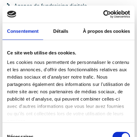
Agence de
fundraising
digitale
Formations
Consentement
Détails
À propos des cookies
Clients
Médecins Sans Frontieres
Ce site web utilise des cookies.
Mirova
Les cookies nous permettent de personnaliser le contenu
et les annonces, d'offrir des fonctionnalités relatives aux
UCPA
médias sociaux et d'analyser notre trafic. Nous
partageons également des informations sur l'utilisation de
Mentions légales
notre site avec nos partenaires de médias sociaux, de
publicité et d'analyse, qui peuvent combiner celles-ci
Données personnelles
avec d'autres informations que vous leur avez fournies
Déclaration d'accessibilité
ou qu'ils ont collectées lors de votre utilisation de leurs
services.
Gestion des cookies
Sélection
Nécessaires