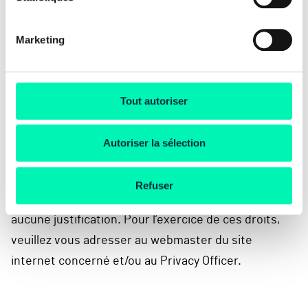
PERISCOPE CREATIONS d’avoir accès aux données à
caractère personnel vous concernant.
Marketing
Vous bénéficiez également d’un droit de
Tout autoriser
modification ou de suppression de ces données et
d’un droit de vous opposer, pour des motifs
Autoriser la sélection
légitimes, à ce que nous traitions lesdites
données.En matière de prospection commerciale,
Refuser
vous pouvez utiliser votre droit d’opposition sans
aucune justification. Pour l’exercice de ces droits,
veuillez vous adresser au webmaster du site
internet concerné et/ou au Privacy Officer.