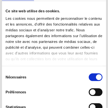
Durée de conservation
Ce site web utilise des cookies.
Les cookies nous permettent de personnaliser le contenu
PERISCOPE CREATIONS ne conservera pas les
et les annonces, d'offrir des fonctionnalités relatives aux
médias sociaux et d'analyser notre trafic. Nous
données à caractère personnel plus longtemps qu’il
partageons également des informations sur l'utilisation de
n’est nécessaire au regard des buts pour lesquels
notre site avec nos partenaires de médias sociaux, de
elles ont été collectées ou plus longtemps que le
publicité et d'analyse, qui peuvent combiner celles-ci
prévoit la loi en vigueur.
avec d'autres informations que vous leur avez fournies
ou qu'ils ont collectées lors de votre utilisation de leurs
services.
Sélection
Droit d’accès, de
Nécessaires
du
modification, de suppression
consentement
et d’opposition
Préférences
Vous pouvez, à tout moment, demander à
Statistiques